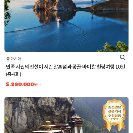
아시아
민족 시원의 전설이 서린 알혼섬과 몽골·바이칼 힐링여행 10일
(총 4회)
5,990,000
원 ~