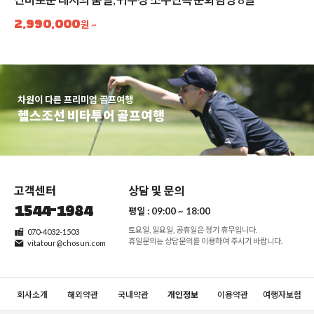
2,990,000
원 ~
차원이 다른 프리미엄 골프여행
헬스조선 비타투어 골프여행
고객센터
상담 및 문의
1544-1984
평일 :
09:00 ~ 18:00
토요일, 일요일, 공휴일은 정기 휴무입니다.
070-4032-1503
휴일문의는 상담문의를 이용하여 주시기 바랍니다.
vitatour@chosun.com
회사소개
해외약관
국내약관
개인정보
이용약관
여행자보험