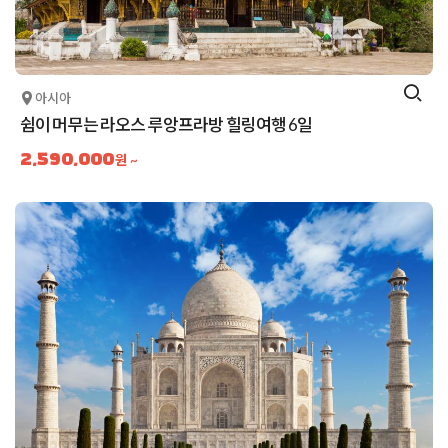
아시아
쉼이 머무는 라오스 루앙프라방 힐링여행 6일
2,590,000
원 ~