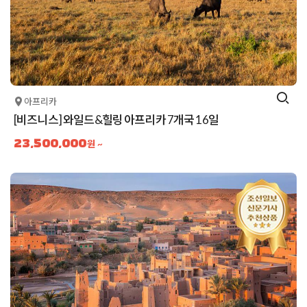
아프리카
[비즈니스] 와일드&힐링 아프리카 7개국 16일
23,500,000
원 ~