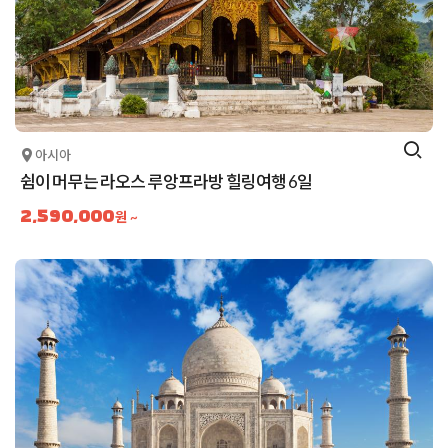
아시아
쉼이 머무는 라오스 루앙프라방 힐링여행 6일
2,590,000
원 ~