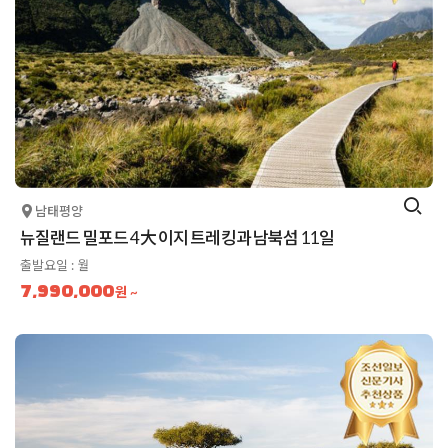
남태평양
뉴질랜드 밀포드 4大 이지 트레킹과 남북섬 11일
출발요일 : 월
7,990,000
원 ~