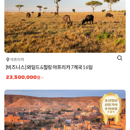
아프리카
[비즈니스] 와일드&힐링 아프리카 7개국 16일
23,500,000
원 ~