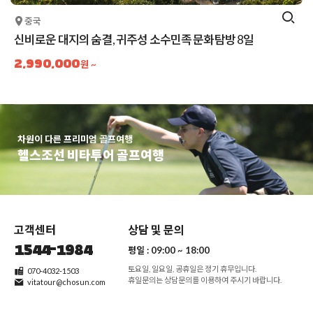
중국
신비로운 대지의 숨결, 귀주성 소수민족 문화탐방 8일
2,990,000
원 ~
차원이 다른 프리미엄 골프여행
헬스조선 비타투어 골프여행
고객센터
상담 및 문의
1544-1984
평일 :
09:00 ~ 18:00
토요일, 일요일, 공휴일은 정기 휴무입니다.
070-4032-1503
휴일문의는 상담문의를 이용하여 주시기 바랍니다.
vitatour@chosun.com