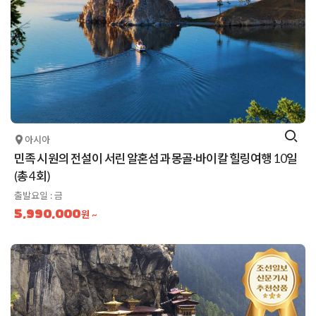
아시아
민족 시원의 전설이 서린 알혼섬과 몽골·바이칼 힐링여행 10일
(총 4회)
출발요일 : 금
5,990,000
원 ~